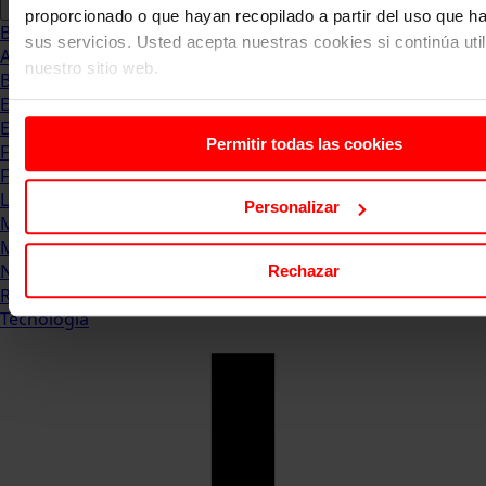
proporcionado o que hayan recopilado a partir del uso que 
Blog
sus servicios. Usted acepta nuestras cookies si continúa uti
Abogacia
nuestro sitio web.
Business
Empleo & Emprendimiento
Empresas
Permitir todas las cookies
Finanzas
Formación & Estudios
Luxury
Personalizar
Management
Marketing & Comunicación
Negocios
Rechazar
Recursos Humanos
Tecnología