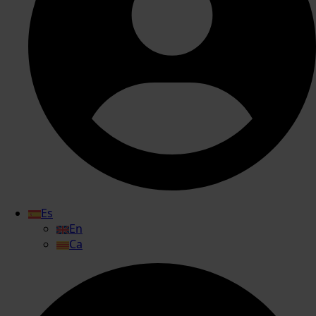
Es
En
Ca