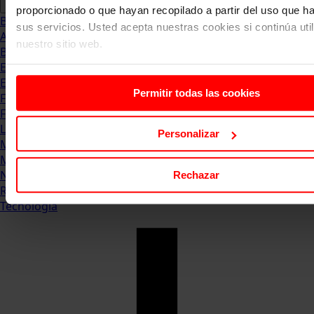
proporcionado o que hayan recopilado a partir del uso que 
Blog
sus servicios. Usted acepta nuestras cookies si continúa uti
Abogacia
nuestro sitio web.
Business
Empleo & Emprendimiento
Empresas
Permitir todas las cookies
Finanzas
Formación & Estudios
Luxury
Personalizar
Management
Marketing & Comunicación
Negocios
Rechazar
Recursos Humanos
Tecnología