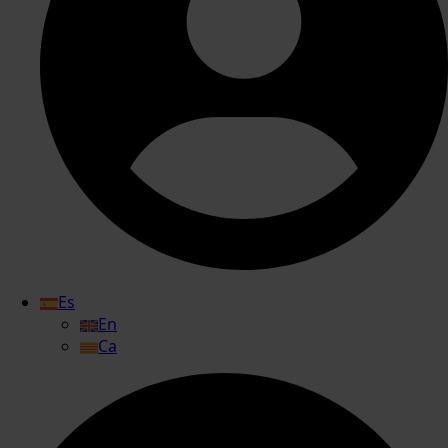
Es
En
Ca