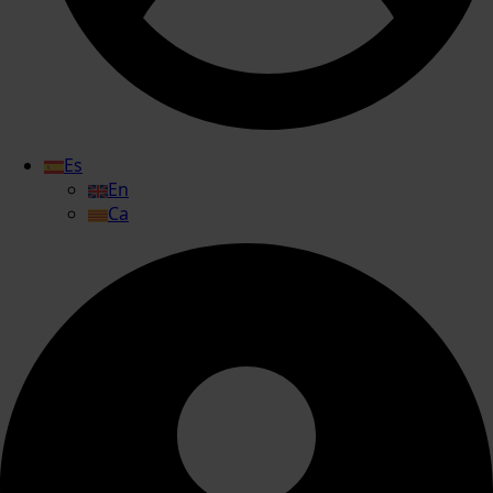
Es
En
Ca