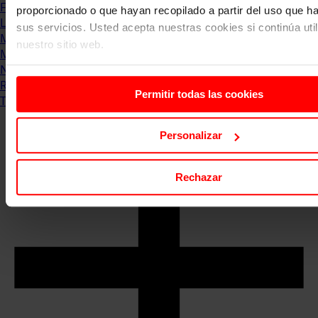
Formación & Estudios
proporcionado o que hayan recopilado a partir del uso que 
Luxury
sus servicios. Usted acepta nuestras cookies si continúa uti
Management
nuestro sitio web.
Marketing & Comunicación
Negocios
Recursos Humanos
Permitir todas las cookies
Tecnología
Personalizar
Rechazar