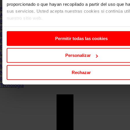
proporcionado o que hayan recopilado a partir del uso que 
Blog
sus servicios. Usted acepta nuestras cookies si continúa uti
Abogacia
nuestro sitio web.
Business
Empleo & Emprendimiento
Empresas
Permitir todas las cookies
Finanzas
Formación & Estudios
Luxury
Personalizar
Management
Marketing & Comunicación
Negocios
Rechazar
Recursos Humanos
Tecnología