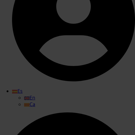
Es
En
Ca