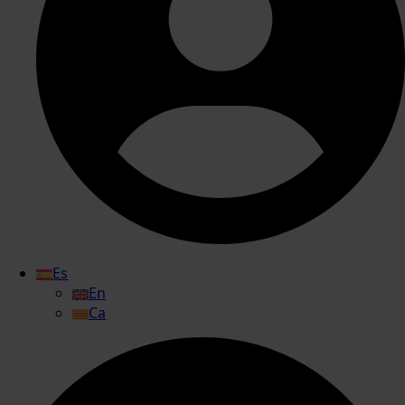
Es
En
Ca