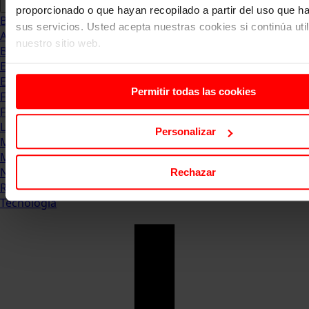
proporcionado o que hayan recopilado a partir del uso que 
Blog
sus servicios. Usted acepta nuestras cookies si continúa uti
Abogacia
nuestro sitio web.
Business
Empleo & Emprendimiento
Empresas
Permitir todas las cookies
Finanzas
Formación & Estudios
Luxury
Personalizar
Management
Marketing & Comunicación
Negocios
Rechazar
Recursos Humanos
Tecnología