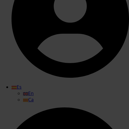
Es
En
Ca