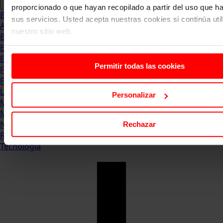
proporcionado o que hayan recopilado a partir del uso que 
Blog
sus servicios. Usted acepta nuestras cookies si continúa uti
Abogacia
nuestro sitio web.
Business
Empleo & Emprendimiento
Empresas
Permitir todas las cookies
Finanzas
Formación & Estudios
Luxury
Personalizar
Management
Marketing & Comunicación
Negocios
Rechazar
Recursos Humanos
Tecnología