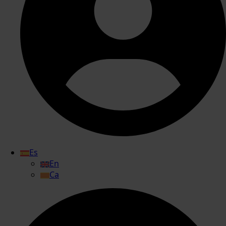
Es
En
Ca