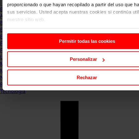
proporcionado o que hayan recopilado a partir del uso que 
Blog
sus servicios. Usted acepta nuestras cookies si continúa uti
Abogacia
nuestro sitio web.
Business
Empleo & Emprendimiento
Empresas
Permitir todas las cookies
Finanzas
Formación & Estudios
Luxury
Personalizar
Management
Marketing & Comunicación
Negocios
Rechazar
Recursos Humanos
Tecnología