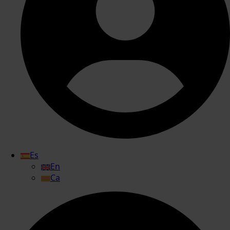
Es
En
Ca