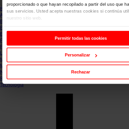
proporcionado o que hayan recopilado a partir del uso que 
Blog
sus servicios. Usted acepta nuestras cookies si continúa uti
Abogacia
nuestro sitio web.
Business
Empleo & Emprendimiento
Empresas
Permitir todas las cookies
Finanzas
Formación & Estudios
Luxury
Personalizar
Management
Marketing & Comunicación
Negocios
Rechazar
Recursos Humanos
Tecnología