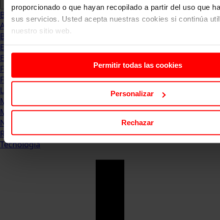
proporcionado o que hayan recopilado a partir del uso que 
Blog
sus servicios. Usted acepta nuestras cookies si continúa uti
Abogacia
nuestro sitio web.
Business
Empleo & Emprendimiento
Empresas
Permitir todas las cookies
Finanzas
Formación & Estudios
Luxury
Personalizar
Management
Marketing & Comunicación
Negocios
Rechazar
Recursos Humanos
Tecnología