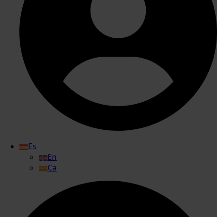
Es
En
Ca