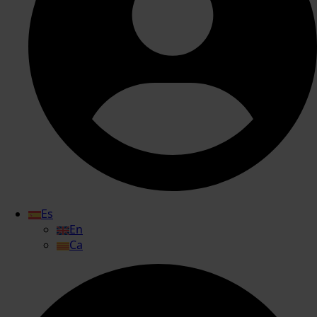
Es
En
Ca