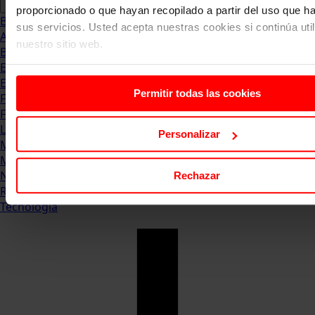
proporcionado o que hayan recopilado a partir del uso que 
Blog
sus servicios. Usted acepta nuestras cookies si continúa uti
Abogacia
nuestro sitio web.
Business
Empleo & Emprendimiento
Empresas
Permitir todas las cookies
Finanzas
Formación & Estudios
Luxury
Personalizar
Management
Marketing & Comunicación
Negocios
Rechazar
Recursos Humanos
Tecnología