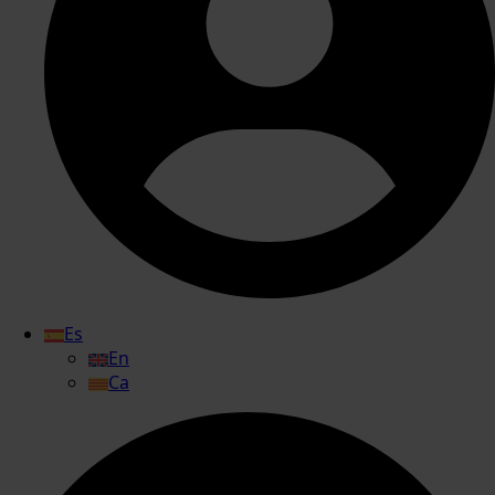
Es
En
Ca