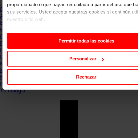
proporcionado o que hayan recopilado a partir del uso que 
Blog
sus servicios. Usted acepta nuestras cookies si continúa uti
Abogacia
nuestro sitio web.
Business
Empleo & Emprendimiento
Empresas
Permitir todas las cookies
Finanzas
Formación & Estudios
Luxury
Personalizar
Management
Marketing & Comunicación
Negocios
Rechazar
Recursos Humanos
Tecnología