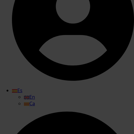
Es
En
Ca