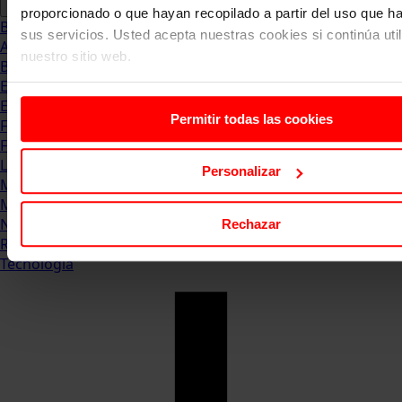
proporcionado o que hayan recopilado a partir del uso que 
Blog
sus servicios. Usted acepta nuestras cookies si continúa uti
Abogacia
nuestro sitio web.
Business
Empleo & Emprendimiento
Empresas
Permitir todas las cookies
Finanzas
Formación & Estudios
Luxury
Personalizar
Management
Marketing & Comunicación
Negocios
Rechazar
Recursos Humanos
Tecnología