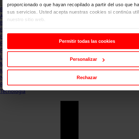
proporcionado o que hayan recopilado a partir del uso que 
Blog
sus servicios. Usted acepta nuestras cookies si continúa uti
Abogacia
nuestro sitio web.
Business
Empleo & Emprendimiento
Empresas
Permitir todas las cookies
Finanzas
Formación & Estudios
Luxury
Personalizar
Management
Marketing & Comunicación
Negocios
Rechazar
Recursos Humanos
Tecnología