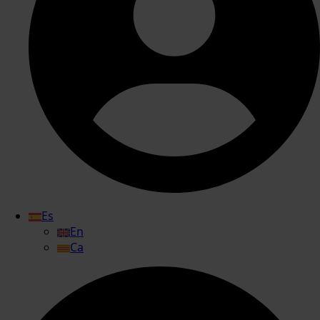
Es
En
Ca