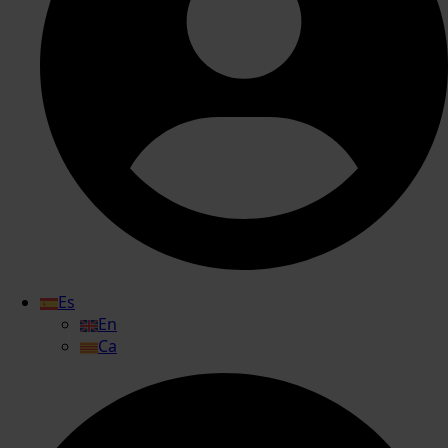
Es
En
Ca