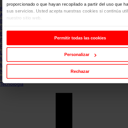
proporcionado o que hayan recopilado a partir del uso que 
Blog
sus servicios. Usted acepta nuestras cookies si continúa uti
Abogacia
nuestro sitio web.
Business
Empleo & Emprendimiento
Empresas
Permitir todas las cookies
Finanzas
Formación & Estudios
Luxury
Personalizar
Management
Marketing & Comunicación
Negocios
Rechazar
Recursos Humanos
Tecnología