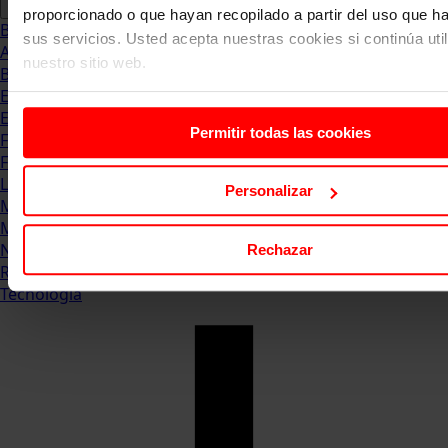
proporcionado o que hayan recopilado a partir del uso que 
Blog
sus servicios. Usted acepta nuestras cookies si continúa uti
Abogacia
nuestro sitio web.
Business
Empleo & Emprendimiento
Empresas
Permitir todas las cookies
Finanzas
Formación & Estudios
Luxury
Personalizar
Management
Marketing & Comunicación
Negocios
Rechazar
Recursos Humanos
Tecnología