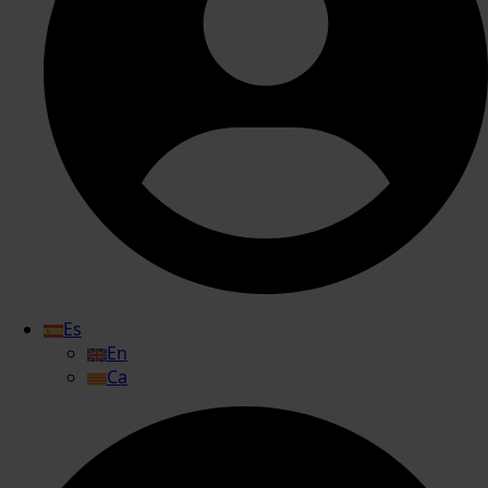
Es
En
Ca