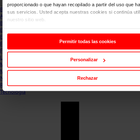
proporcionado o que hayan recopilado a partir del uso que 
Blog
sus servicios. Usted acepta nuestras cookies si continúa uti
Abogacia
nuestro sitio web.
Business
Empleo & Emprendimiento
Empresas
Permitir todas las cookies
Finanzas
Formación & Estudios
Luxury
Personalizar
Management
Marketing & Comunicación
Negocios
Rechazar
Recursos Humanos
Tecnología