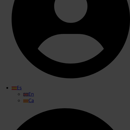
Es
En
Ca