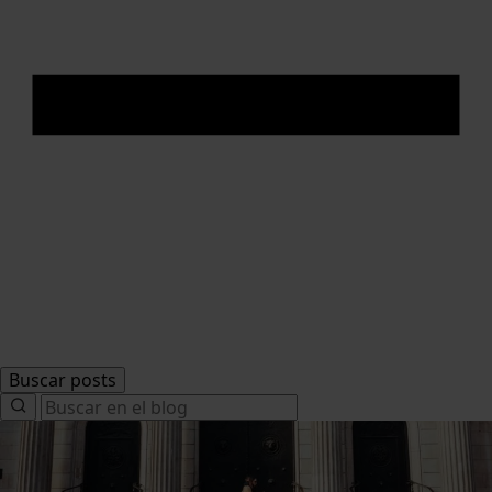
Buscar posts
Search
for: