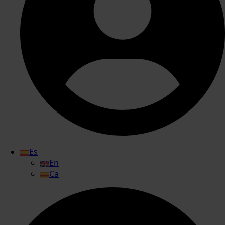
Es
En
Ca