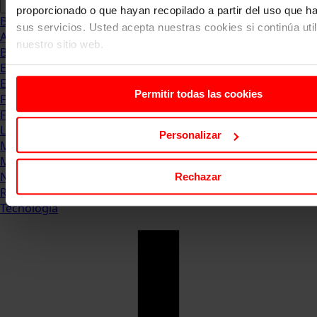
proporcionado o que hayan recopilado a partir del uso que 
Blog
sus servicios. Usted acepta nuestras cookies si continúa uti
Abogacia
nuestro sitio web.
Business
Empleo & Emprendimiento
Empresas
Permitir todas las cookies
Finanzas
Formación & Estudios
Luxury
Personalizar
Management
Marketing & Comunicación
Negocios
Rechazar
Recursos Humanos
Tecnología