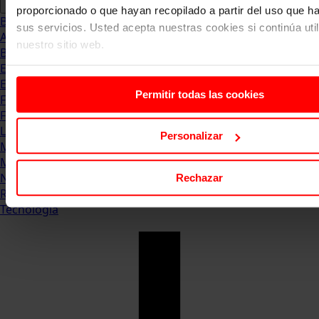
proporcionado o que hayan recopilado a partir del uso que 
Blog
sus servicios. Usted acepta nuestras cookies si continúa uti
Abogacia
nuestro sitio web.
Business
Empleo & Emprendimiento
Empresas
Permitir todas las cookies
Finanzas
Formación & Estudios
Luxury
Personalizar
Management
Marketing & Comunicación
Negocios
Rechazar
Recursos Humanos
Tecnología