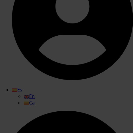
Es
En
Ca