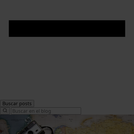
Buscar posts
Search
for: