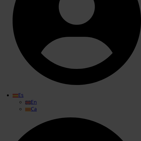
Es
En
Ca