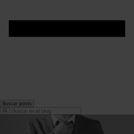
Buscar posts
Search
for: