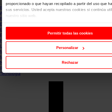
proporcionado o que hayan recopilado a partir del uso que 
Blog
sus servicios. Usted acepta nuestras cookies si continúa uti
Abogacia
nuestro sitio web.
Business
Empleo & Emprendimiento
Empresas
Permitir todas las cookies
Finanzas
Formación & Estudios
Luxury
Personalizar
Management
Marketing & Comunicación
Negocios
Rechazar
Recursos Humanos
Tecnología