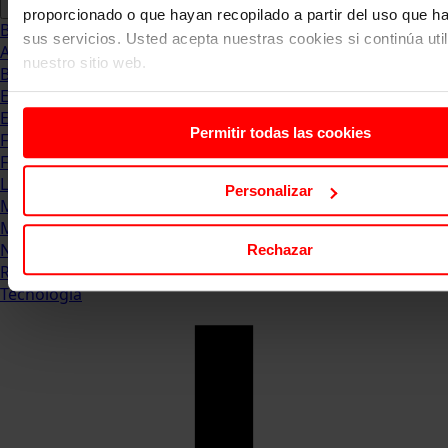
proporcionado o que hayan recopilado a partir del uso que 
Blog
sus servicios. Usted acepta nuestras cookies si continúa uti
Abogacia
nuestro sitio web.
Business
Empleo & Emprendimiento
Empresas
Permitir todas las cookies
Finanzas
Formación & Estudios
Luxury
Personalizar
Management
Marketing & Comunicación
Negocios
Rechazar
Recursos Humanos
Tecnología