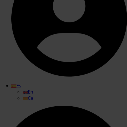
Es
En
Ca