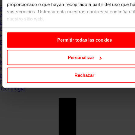
proporcionado o que hayan recopilado a partir del uso que 
Blog
sus servicios. Usted acepta nuestras cookies si continúa uti
Abogacia
nuestro sitio web.
Business
Empleo & Emprendimiento
Empresas
Permitir todas las cookies
Finanzas
Formación & Estudios
Luxury
Personalizar
Management
Marketing & Comunicación
Negocios
Rechazar
Recursos Humanos
Tecnología