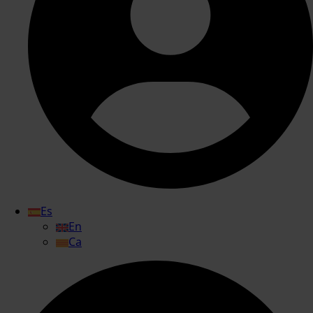
Es
En
Ca