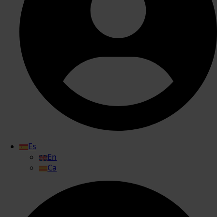
Es
En
Ca