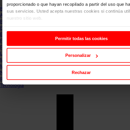
proporcionado o que hayan recopilado a partir del uso que 
Blog
sus servicios. Usted acepta nuestras cookies si continúa uti
Abogacia
nuestro sitio web.
Business
Empleo & Emprendimiento
Empresas
Permitir todas las cookies
Finanzas
Formación & Estudios
Luxury
Personalizar
Management
Marketing & Comunicación
Negocios
Rechazar
Recursos Humanos
Tecnología