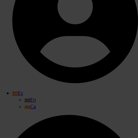
Es
En
Ca