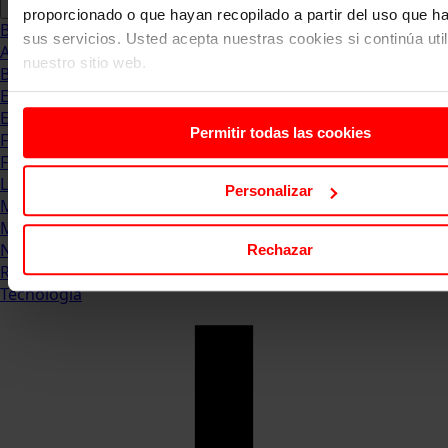
proporcionado o que hayan recopilado a partir del uso que 
Blog
sus servicios. Usted acepta nuestras cookies si continúa uti
Abogacia
nuestro sitio web.
Business
Empleo & Emprendimiento
Empresas
Permitir todas las cookies
Finanzas
Formación & Estudios
Luxury
Personalizar
Management
Marketing & Comunicación
Negocios
Rechazar
Recursos Humanos
Tecnología