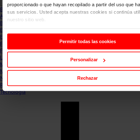
proporcionado o que hayan recopilado a partir del uso que 
Blog
sus servicios. Usted acepta nuestras cookies si continúa uti
Abogacia
nuestro sitio web.
Business
Empleo & Emprendimiento
Empresas
Permitir todas las cookies
Finanzas
Formación & Estudios
Luxury
Personalizar
Management
Marketing & Comunicación
Negocios
Rechazar
Recursos Humanos
Tecnología