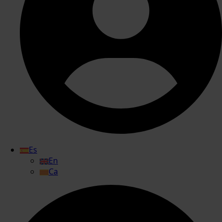
Es
En
Ca