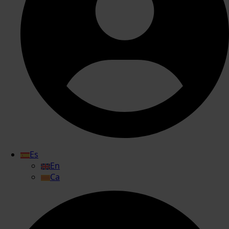
Es
En
Ca