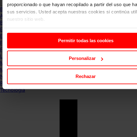
proporcionado o que hayan recopilado a partir del uso que 
Blog
sus servicios. Usted acepta nuestras cookies si continúa uti
Abogacia
nuestro sitio web.
Business
Empleo & Emprendimiento
Empresas
Permitir todas las cookies
Finanzas
Formación & Estudios
Luxury
Personalizar
Management
Marketing & Comunicación
Negocios
Rechazar
Recursos Humanos
Tecnología