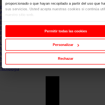
proporcionado o que hayan recopilado a partir del uso que 
Blog
sus servicios. Usted acepta nuestras cookies si continúa uti
Abogacia
nuestro sitio web.
Business
Empleo & Emprendimiento
Empresas
Permitir todas las cookies
Finanzas
Formación & Estudios
Luxury
Personalizar
Management
Marketing & Comunicación
Negocios
Rechazar
Recursos Humanos
Tecnología