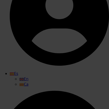
Es
En
Ca