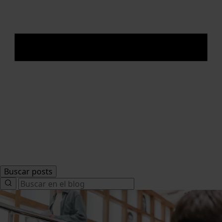
Buscar posts
Search
for: