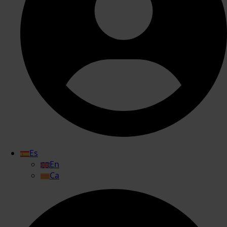
Es
En
Ca