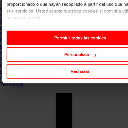
proporcionado o que hayan recopilado a partir del uso que 
Blog
sus servicios. Usted acepta nuestras cookies si continúa uti
Abogacia
nuestro sitio web.
Business
Empleo & Emprendimiento
Empresas
Permitir todas las cookies
Finanzas
Formación & Estudios
Luxury
Personalizar
Management
Marketing & Comunicación
Negocios
Rechazar
Recursos Humanos
Tecnología