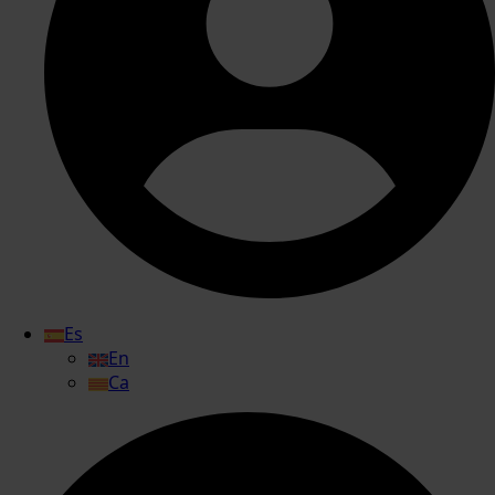
Es
En
Ca