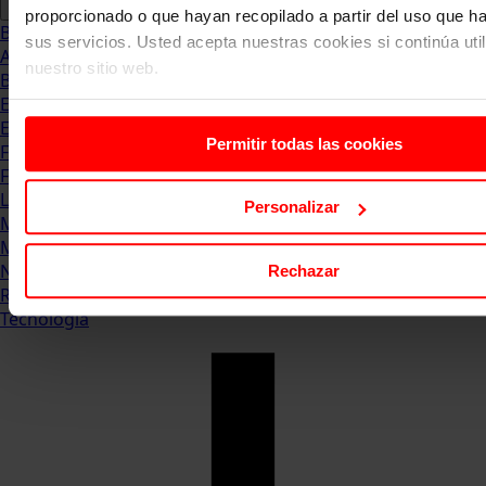
proporcionado o que hayan recopilado a partir del uso que 
Blog
sus servicios. Usted acepta nuestras cookies si continúa uti
Abogacia
nuestro sitio web.
Business
Empleo & Emprendimiento
Empresas
Permitir todas las cookies
Finanzas
Formación & Estudios
Luxury
Personalizar
Management
Marketing & Comunicación
Negocios
Rechazar
Recursos Humanos
Tecnología