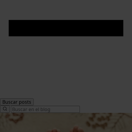
Buscar posts
Search
for: