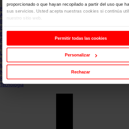
proporcionado o que hayan recopilado a partir del uso que 
Blog
sus servicios. Usted acepta nuestras cookies si continúa uti
Abogacia
nuestro sitio web.
Business
Empleo & Emprendimiento
Empresas
Permitir todas las cookies
Finanzas
Formación & Estudios
Luxury
Personalizar
Management
Marketing & Comunicación
Negocios
Rechazar
Recursos Humanos
Tecnología