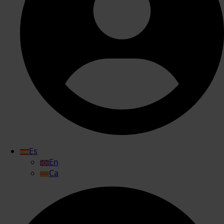
Es
En
Ca