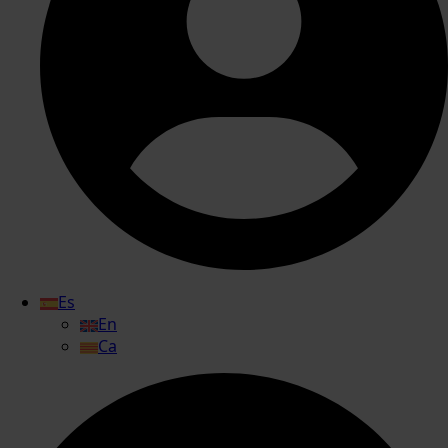
Es
En
Ca