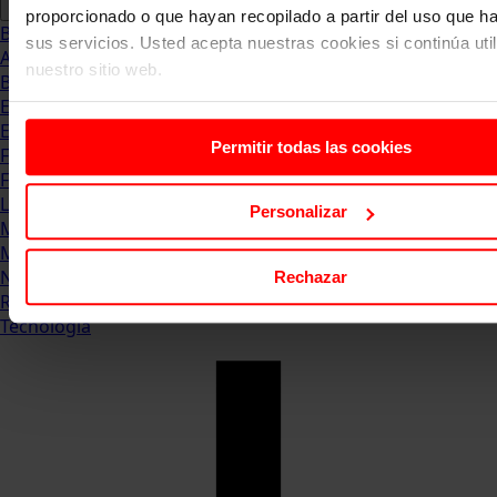
proporcionado o que hayan recopilado a partir del uso que 
Blog
sus servicios. Usted acepta nuestras cookies si continúa uti
Abogacia
nuestro sitio web.
Business
Empleo & Emprendimiento
Empresas
Permitir todas las cookies
Finanzas
Formación & Estudios
Luxury
Personalizar
Management
Marketing & Comunicación
Negocios
Rechazar
Recursos Humanos
Tecnología