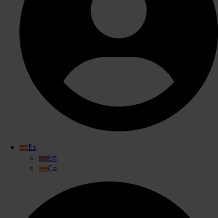
Es
En
Ca