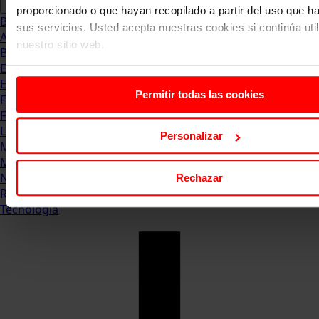
proporcionado o que hayan recopilado a partir del uso que 
Blog
sus servicios. Usted acepta nuestras cookies si continúa uti
Abogacia
nuestro sitio web.
Business
Empleo & Emprendimiento
Empresas
Permitir todas las cookies
Finanzas
Formación & Estudios
Luxury
Personalizar
Management
Marketing & Comunicación
Negocios
Rechazar
Recursos Humanos
Tecnología