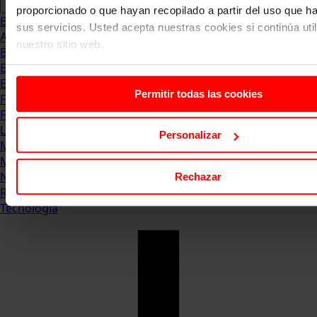
proporcionado o que hayan recopilado a partir del uso que 
Blog
sus servicios. Usted acepta nuestras cookies si continúa uti
Abogacia
nuestro sitio web.
Business
Empleo & Emprendimiento
Empresas
Permitir todas las cookies
Finanzas
Formación & Estudios
Luxury
Personalizar
Management
Marketing & Comunicación
Negocios
Rechazar
Recursos Humanos
Tecnología