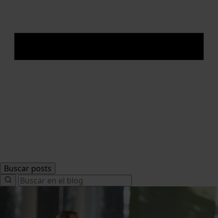
Buscar posts
Search
for: