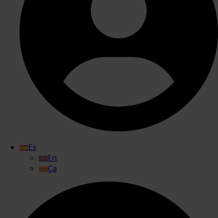
Es
En
Ca