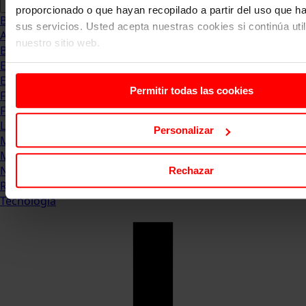
proporcionado o que hayan recopilado a partir del uso que 
Blog
sus servicios. Usted acepta nuestras cookies si continúa uti
Abogacia
nuestro sitio web.
Business
Empleo & Emprendimiento
Empresas
Permitir todas las cookies
Finanzas
Formación & Estudios
Luxury
Personalizar
Management
Marketing & Comunicación
Negocios
Rechazar
Recursos Humanos
Tecnología