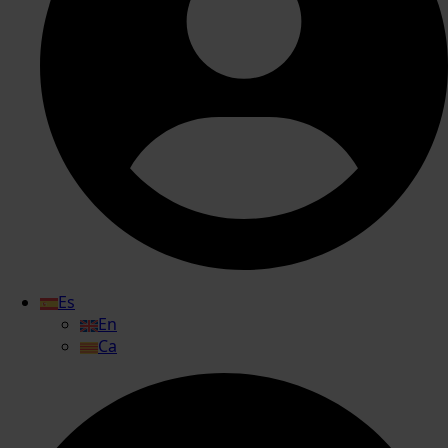
Es
En
Ca