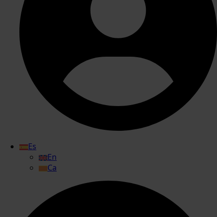
Es
En
Ca