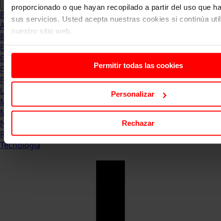
proporcionado o que hayan recopilado a partir del uso que 
Blog
sus servicios. Usted acepta nuestras cookies si continúa uti
Abogacia
nuestro sitio web.
Business
Empleo & Emprendimiento
Empresas
Permitir todas las cookies
Finanzas
Formación & Estudios
Luxury
Personalizar
Management
Marketing & Comunicación
Negocios
Rechazar
Recursos Humanos
Tecnología