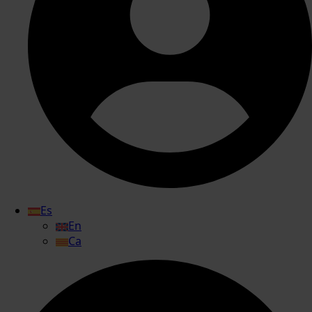
Es
En
Ca