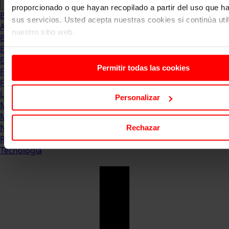
proporcionado o que hayan recopilado a partir del uso que 
Blog
sus servicios. Usted acepta nuestras cookies si continúa uti
Abogacia
nuestro sitio web.
Business
Empleo & Emprendimiento
Empresas
Permitir todas las cookies
Finanzas
Formación & Estudios
Luxury
Personalizar
Management
Marketing & Comunicación
Negocios
Rechazar
Recursos Humanos
Tecnología