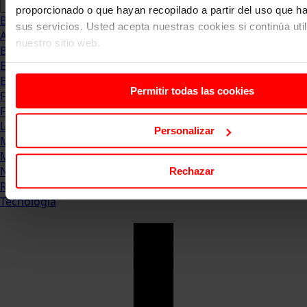
proporcionado o que hayan recopilado a partir del uso que 
Blog
sus servicios. Usted acepta nuestras cookies si continúa uti
Abogacia
nuestro sitio web.
Business
Empleo & Emprendimiento
Empresas
Permitir todas las cookies
Finanzas
Formación & Estudios
Luxury
Personalizar
Management
Marketing & Comunicación
Negocios
Rechazar
Recursos Humanos
Tecnología