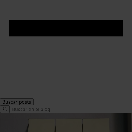
Buscar posts
Search
for: