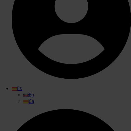
Es
En
Ca