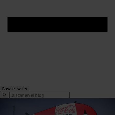
Buscar posts
Search
for: