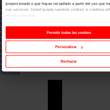
proporcionado o que hayan recopilado a partir del uso que 
Blog
sus servicios. Usted acepta nuestras cookies si continúa uti
Abogacia
nuestro sitio web.
Business
Empleo & Emprendimiento
Empresas
Permitir todas las cookies
Finanzas
Formación & Estudios
Luxury
Personalizar
Management
Marketing & Comunicación
Negocios
Rechazar
Recursos Humanos
Tecnología