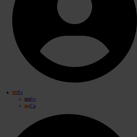
Es
En
Ca