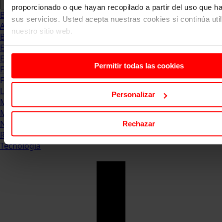
proporcionado o que hayan recopilado a partir del uso que 
Blog
sus servicios. Usted acepta nuestras cookies si continúa uti
Abogacia
nuestro sitio web.
Business
Empleo & Emprendimiento
Empresas
Permitir todas las cookies
Finanzas
Formación & Estudios
Luxury
Personalizar
Management
Marketing & Comunicación
Negocios
Rechazar
Recursos Humanos
Tecnología