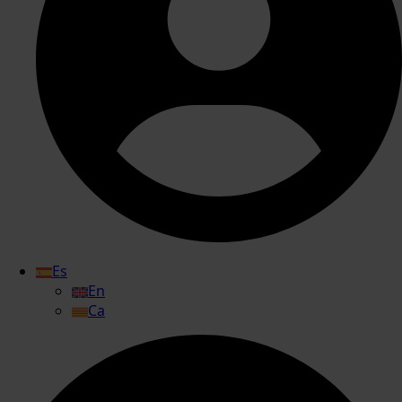
Es
En
Ca