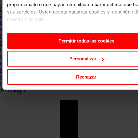
proporcionado o que hayan recopilado a partir del uso que 
Blog
sus servicios. Usted acepta nuestras cookies si continúa uti
Abogacia
nuestro sitio web.
Business
Empleo & Emprendimiento
Empresas
Permitir todas las cookies
Finanzas
Formación & Estudios
Luxury
Personalizar
Management
Marketing & Comunicación
Negocios
Rechazar
Recursos Humanos
Tecnología