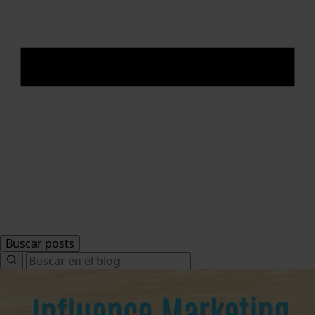
Buscar posts
Search
for: