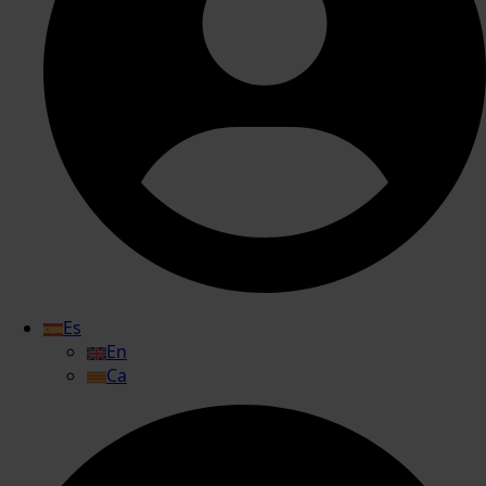
Es
En
Ca