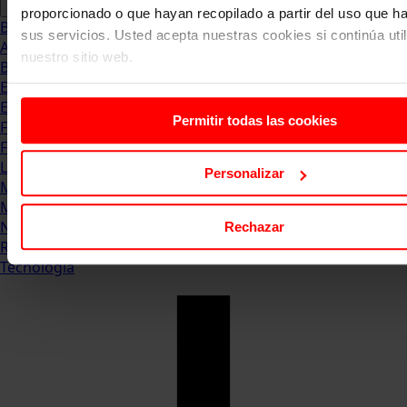
proporcionado o que hayan recopilado a partir del uso que 
Blog
sus servicios. Usted acepta nuestras cookies si continúa uti
Abogacia
nuestro sitio web.
Business
Empleo & Emprendimiento
Empresas
Permitir todas las cookies
Finanzas
Formación & Estudios
Luxury
Personalizar
Management
Marketing & Comunicación
Negocios
Rechazar
Recursos Humanos
Tecnología