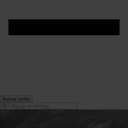
Buscar posts
Search
for: