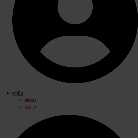
Es
En
Ca