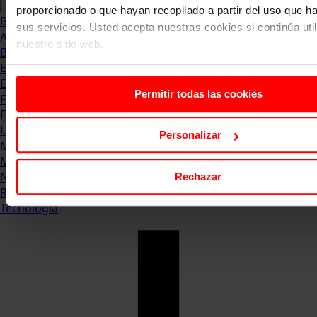
proporcionado o que hayan recopilado a partir del uso que 
Blog
sus servicios. Usted acepta nuestras cookies si continúa uti
Abogacia
nuestro sitio web.
Business
Empleo & Emprendimiento
Empresas
Permitir todas las cookies
Finanzas
Formación & Estudios
Luxury
Personalizar
Management
Marketing & Comunicación
Negocios
Rechazar
Recursos Humanos
Tecnología