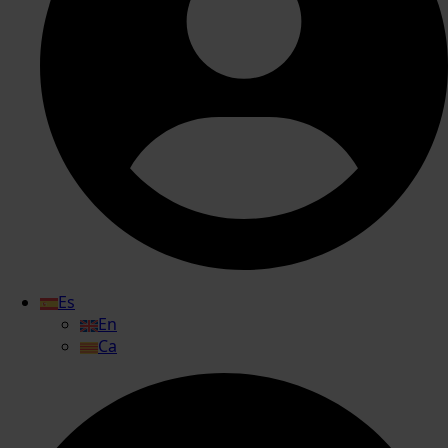
Es
En
Ca