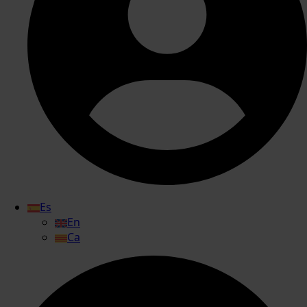
Es
En
Ca