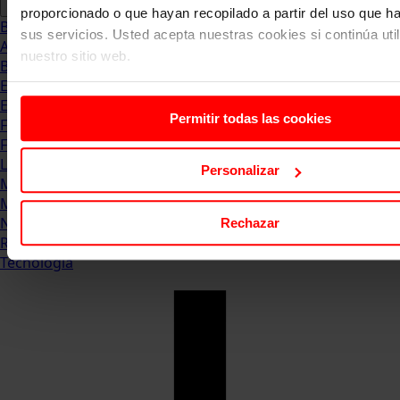
proporcionado o que hayan recopilado a partir del uso que 
Blog
sus servicios. Usted acepta nuestras cookies si continúa uti
Abogacia
nuestro sitio web.
Business
Empleo & Emprendimiento
Empresas
Permitir todas las cookies
Finanzas
Formación & Estudios
Luxury
Personalizar
Management
Marketing & Comunicación
Negocios
Rechazar
Recursos Humanos
Tecnología