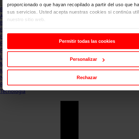
proporcionado o que hayan recopilado a partir del uso que 
Blog
sus servicios. Usted acepta nuestras cookies si continúa uti
Abogacia
nuestro sitio web.
Business
Empleo & Emprendimiento
Empresas
Permitir todas las cookies
Finanzas
Formación & Estudios
Luxury
Personalizar
Management
Marketing & Comunicación
Negocios
Rechazar
Recursos Humanos
Tecnología