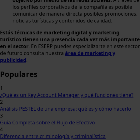
objetivo por medio de las redes sociales
. A través de
los perfiles corporativos de la compañía es posible
comunicar de manera directa posibles promociones,
noticias turísticas y contenidos de calidad.
Estás técnicas de marketing digital y marketing
turístico tienen una presencia cada vez más importante
en el sector
. En ESERP puedes especializarte en este sector
de futuro consulta nuestra
área de marketing y
publicidad
.
Populares
1
¿Qué es un Key Account Manager y qué funciones tiene?
2
Análisis PESTEL de una empresa: qué es y cómo hacerlo
3
Guía Completa sobre el Flujo de Efectivo
4
Diferencia entre criminología y criminalística