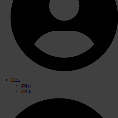
Es
En
Ca