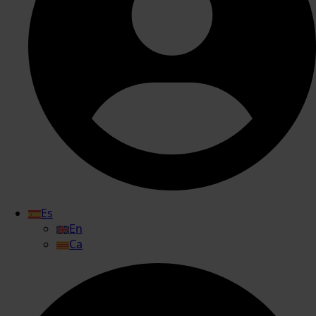
Es
En
Ca