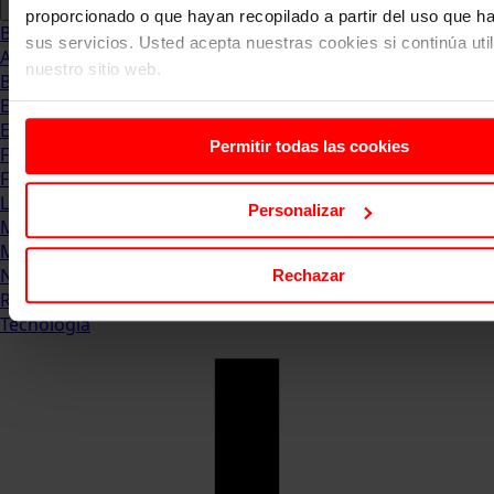
proporcionado o que hayan recopilado a partir del uso que 
Blog
sus servicios. Usted acepta nuestras cookies si continúa uti
Abogacia
nuestro sitio web.
Business
Empleo & Emprendimiento
Empresas
Permitir todas las cookies
Finanzas
Formación & Estudios
Luxury
Personalizar
Management
Marketing & Comunicación
Negocios
Rechazar
Recursos Humanos
Tecnología