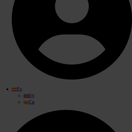
Es
En
Ca