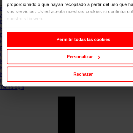
proporcionado o que hayan recopilado a partir del uso que 
Blog
sus servicios. Usted acepta nuestras cookies si continúa uti
Abogacia
nuestro sitio web.
Business
Empleo & Emprendimiento
Empresas
Permitir todas las cookies
Finanzas
Formación & Estudios
Luxury
Personalizar
Management
Marketing & Comunicación
Negocios
Rechazar
Recursos Humanos
Tecnología