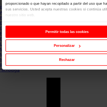
proporcionado o que hayan recopilado a partir del uso que 
Blog
sus servicios. Usted acepta nuestras cookies si continúa uti
Abogacia
nuestro sitio web.
Business
Empleo & Emprendimiento
Empresas
Permitir todas las cookies
Finanzas
Formación & Estudios
Luxury
Personalizar
Management
Marketing & Comunicación
Negocios
Rechazar
Recursos Humanos
Tecnología