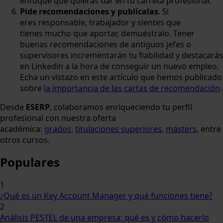
enfoque que quieras dar en tu carreta profesional.
Pide recomendaciones y publícalas
. Si
eres responsable, trabajador y sientes que
tienes mucho que aportar, demuéstralo. Tener
buenas recomendaciones de antiguos jefes o
supervisores incrementarán tu fiabilidad y destacarás
en Linkedin a la hora de conseguir un nuevo empleo.
Echa un vistazo en este artículo que hemos publicado
sobre
la importancia de las cartas de recomendación
.
Desde
ESERP
, colaboramos enriqueciendo tu perfil
profesional con nuestra oferta
académica:
grados
,
titulaciones superiores
,
másters
, entre
otros cursos.
Populares
1
¿Qué es un Key Account Manager y qué funciones tiene?
2
Análisis PESTEL de una empresa: qué es y cómo hacerlo