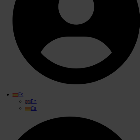
Es
En
Ca