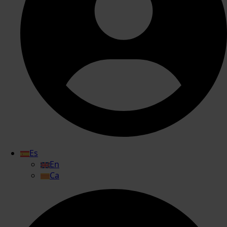
Es
En
Ca