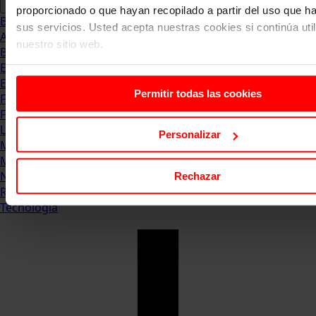
proporcionado o que hayan recopilado a partir del uso que 
Blog
sus servicios. Usted acepta nuestras cookies si continúa uti
Abogacia
nuestro sitio web.
Business
Empleo & Emprendimiento
Empresas
Permitir todas las cookies
Finanzas
Formación & Estudios
Luxury
Personalizar
Management
Marketing & Comunicación
Negocios
Rechazar
Recursos Humanos
Tecnología