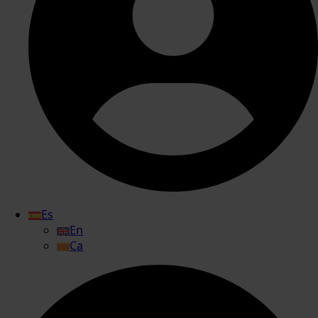
Es
En
Ca