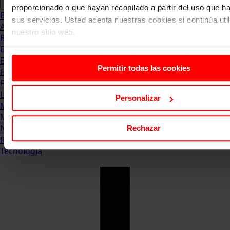
proporcionado o que hayan recopilado a partir del uso que 
Blog
sus servicios. Usted acepta nuestras cookies si continúa uti
Abogacia
nuestro sitio web.
Business
Empleo & Emprendimiento
Empresas
Permitir todas las cookies
Finanzas
Formación & Estudios
Luxury
Personalizar
Management
Marketing & Comunicación
Negocios
Rechazar
Recursos Humanos
Tecnología