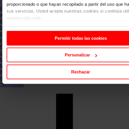
proporcionado o que hayan recopilado a partir del uso que 
Blog
sus servicios. Usted acepta nuestras cookies si continúa uti
Abogacia
nuestro sitio web.
Business
Empleo & Emprendimiento
Empresas
Permitir todas las cookies
Finanzas
Formación & Estudios
Luxury
Personalizar
Management
Marketing & Comunicación
Negocios
Rechazar
Recursos Humanos
Tecnología