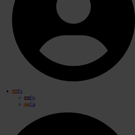
Es
En
Ca