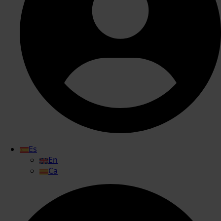
Es
En
Ca