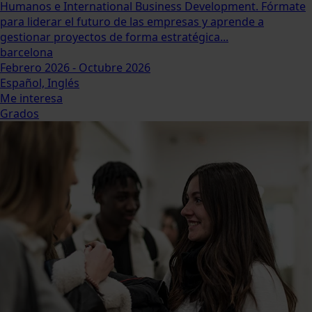
Humanos e International Business Development. Fórmate
para liderar el futuro de las empresas y aprende a
gestionar proyectos de forma estratégica...
barcelona
Febrero 2026 - Octubre 2026
Español, Inglés
Me interesa
Grados