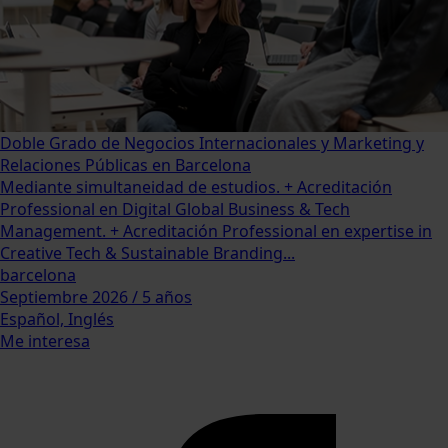
Doble Grado de Negocios Internacionales y Marketing y
Relaciones Públicas en Barcelona
Mediante simultaneidad de estudios. + Acreditación
Professional en Digital Global Business & Tech
Management. + Acreditación Professional en expertise in
Creative Tech & Sustainable Branding...
barcelona
Septiembre 2026 / 5 años
Español, Inglés
Me interesa